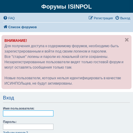
Форумы ISINPOL
FAQ
Р
е
г
и
с
т
р
а
ц
и
я
Выход
Список форумов
ВНИМАНИЕ!
Для получения доступа к содержимому форумов, необходимо быть
зарегистрированным и войти под своим логином и паролем.
Все "старые" логины и пароли из локальной сети сохранены.
Незарегистрированные пользователи видят только гостевой форум и
могут оставлять сообщения только там.
Новые пользователи, которых нельзя идентифицировать в качестве
ИСИНПОЛьцев, не будут активированы.
Вход
Имя пользователя:
Пароль:
Забыли пароль?