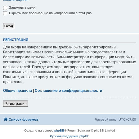
Запомнить меня
Скрыть моё пребывание на конференции в этот раз
Р
Е
Г
И
С
Т
Р
А
Ц
И
Я
Для входа на конференцию вы должны быть зарегистрированы.
Регистрация занимает всего несколько минут, но предоставляет вам
более широкие возможности. Администратором конференции могут быть
установлены также дополнительные привилегии для зарегистрированных
пользователей. Прежде чем зарегистрироваться, вам следует
ознакомиться с правилами и политикой, принятыми на конференции.
Помните, что ваше присутствие на форумах означает согласие со всеми
правилами.
Общие правила
|
Соглашение о конфиденциальности
Р
е
г
и
с
т
р
а
ц
и
я
Список форумов
Часовой пояс:
UTC+07:00
Создано на основе
phpBB
® Forum Software © phpBB Limited
Русская поддержка phpBB