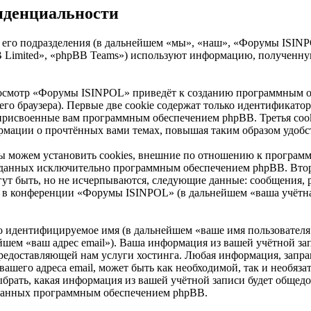
иденциальности
го подразделения (в дальнейшем «мы», «наш», «Форумы ISINPOL»,
Limited», «phpBB Teams») используют информацию, полученную
росмотр «Форумы ISINPOL» приведёт к созданию программным о
о браузера). Первые две cookie содержат только идентификатор 
 присвоенные вам программным обеспечением phpBB. Третья cook
рмации о прочтённых вами темах, повышая таким образом удобс
можем установить cookies, внешние по отношению к программн
 созданных исключительно программным обеспечением phpBB. В
ут быть, но не исчерпываются, следующие данные: сообщения, 
 в конференции «Форумы ISINPOL» (в дальнейшем «ваша учётная
но идентифицируемое имя (в дальнейшем «ваше имя пользователя
нейшем «ваш адрес email»). Ваша информация из вашей учётной 
редоставляющей нам услуги хостинга. Любая информация, запр
вашего адреса email, может быть как необходимой, так и необяз
рать, какая информация из вашей учётной записи будет общедост
ованных программным обеспечением phpBB.