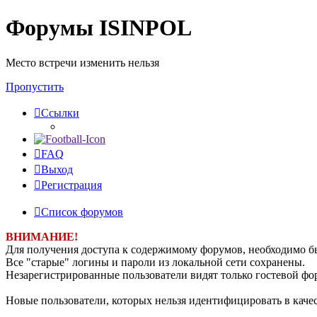
Форумы ISINPOL
Место встречи изменить нельзя
Пропустить
Ссылки
FAQ
Выход
Р
е
г
и
с
т
р
а
ц
и
я
Список форумов
ВНИМАНИЕ!
Для получения доступа к содержимому форумов, необходимо б
Все "старые" логины и пароли из локальной сети сохранены.
Незарегистрированные пользователи видят только гостевой фор
Новые пользователи, которых нельзя идентифицировать в кач