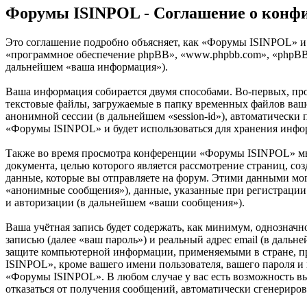
Форумы ISINPOL - Соглашение о конф
Это соглашение подробно объясняет, как «Форумы ISINPOL» и е
«программное обеспечение phpBB», «www.phpbb.com», «phpBB 
дальнейшем «ваша информация»).
Ваша информация собирается двумя способами. Во-первых, п
текстовые файлы, загружаемые в папку временных файлов вашег
анонимной сессии (в дальнейшем «session-id»), автоматически
«Форумы ISINPOL» и будет использоваться для хранения инфо
Также во время просмотра конференции «Форумы ISINPOL» мы 
документа, целью которого является рассмотрение страниц,
данные, которые вы отправляете на форум. Этими данными мог
«анонимные сообщения»), данные, указанные при регистрации
и авторизации (в дальнейшем «ваши сообщения»).
Ваша учётная запись будет содержать, как минимум, однознач
записью (далее «ваш пароль») и реальный адрес email (в даль
защите компьютерной информации, применяемыми в стране, п
ISINPOL», кроме вашего имени пользователя, вашего пароля и 
«Форумы ISINPOL». В любом случае у вас есть возможность выб
отказаться от получения сообщений, автоматически сгенерир