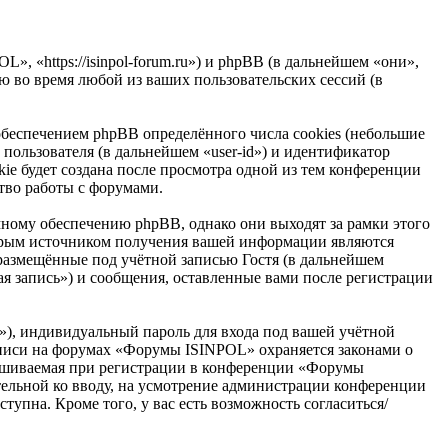
 «https://isinpol-forum.ru») и phpBB (в дальнейшем «они»,
 во время любой из ваших пользовательских сессий (в
беспечением phpBB определённого числа cookies (небольшие
пользователя (в дальнейшем «user-id») и идентификатор
ie будет создана после просмотра одной из тем конференции
тво работы с форумами.
ому обеспечению phpBB, однако они выходят за рамки этого
торым источником получения вашей информации являются
размещённые под учётной записью Гостя (в дальнейшем
 запись») и сообщения, оставленные вами после регистрации
»), индивидуальный пароль для входа под вашей учётной
записи на форумах «Форумы ISINPOL» охраняется законами о
ашиваемая при регистрации в конференции «Форумы
ательной ко вводу, на усмотрение администрации конференции
упна. Кроме того, у вас есть возможность согласиться/