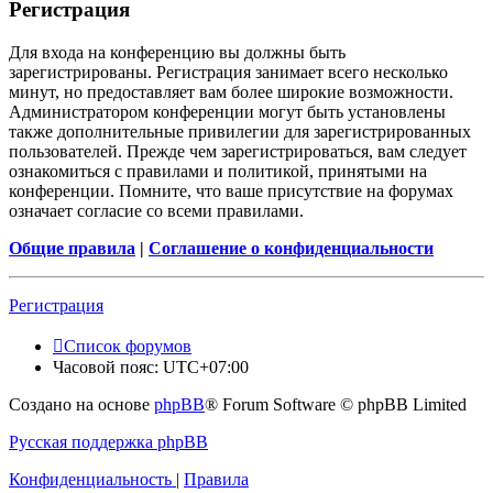
Р
е
г
и
с
т
р
а
ц
и
я
Для входа на конференцию вы должны быть
зарегистрированы. Регистрация занимает всего несколько
минут, но предоставляет вам более широкие возможности.
Администратором конференции могут быть установлены
также дополнительные привилегии для зарегистрированных
пользователей. Прежде чем зарегистрироваться, вам следует
ознакомиться с правилами и политикой, принятыми на
конференции. Помните, что ваше присутствие на форумах
означает согласие со всеми правилами.
Общие правила
|
Соглашение о конфиденциальности
Р
е
г
и
с
т
р
а
ц
и
я
Список форумов
Часовой пояс:
UTC+07:00
Создано на основе
phpBB
® Forum Software © phpBB Limited
Русская поддержка phpBB
Конфиденциальность
|
Правила