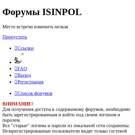
Форумы ISINPOL
Место встречи изменить нельзя
Пропустить
Ссылки
FAQ
Выход
Р
е
г
и
с
т
р
а
ц
и
я
Список форумов
ВНИМАНИЕ!
Для получения доступа к содержимому форумов, необходимо
быть зарегистрированным и войти под своим логином и
паролем.
Все "старые" логины и пароли из локальной сети сохранены.
Незарегистрированные пользователи видят только гостевой