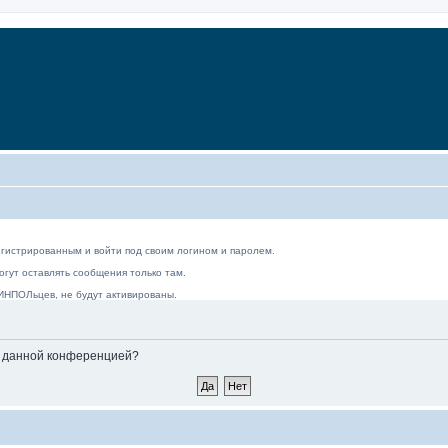
гистрированным и войти под своим логином и паролем.
гут оставлять сообщения только там.
ИНПОЛьцев, не будут активированы.
ые данной конференцией?