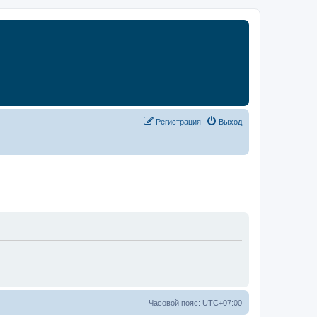
Р
е
г
и
с
т
р
а
ц
и
я
Выход
Часовой пояс:
UTC+07:00