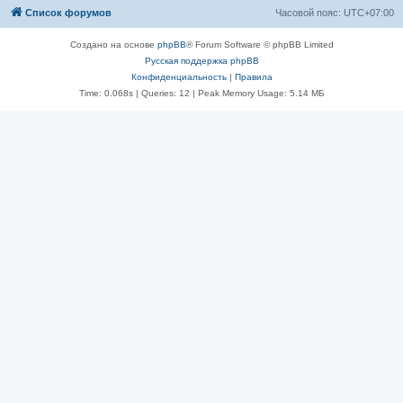
Список форумов
Часовой пояс:
UTC+07:00
Создано на основе
phpBB
® Forum Software © phpBB Limited
Русская поддержка phpBB
Конфиденциальность
|
Правила
Time: 0.068s
|
Queries: 12
| Peak Memory Usage: 5.14 МБ