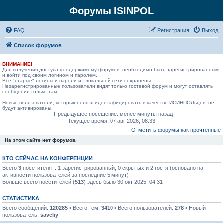
Форумы ISINPOL
FAQ
Р
е
г
и
с
т
р
а
ц
и
я
Выход
Список форумов
ВНИМАНИЕ!
Для получения доступа к содержимому форумов, необходимо быть зарегистрированным
и войти под своим логином и паролем.
Все "старые" логины и пароли из локальной сети сохранены.
Незарегистрированные пользователи видят только гостевой форум и могут оставлять
сообщения только там.
Новые пользователи, которых нельзя идентифицировать в качестве ИСИНПОЛьцев, не
будут активированы.
Предыдущее посещение: менее минуты назад
Текущее время: 07 авг 2026, 08:33
Отметить форумы как прочтённые
На этом сайте нет форумов.
КТО СЕЙЧАС НА КОНФЕРЕНЦИИ
Всего
3
посетителя :: 1 зарегистрированный, 0 скрытых и 2 гостя (основано на
активности пользователей за последние 5 минут)
Больше всего посетителей (
513
) здесь было 30 окт 2025, 04:31
СТАТИСТИКА
Всего сообщений:
120285
• Всего тем:
3410
• Всего пользователей:
278
• Новый
пользователь:
saveliy