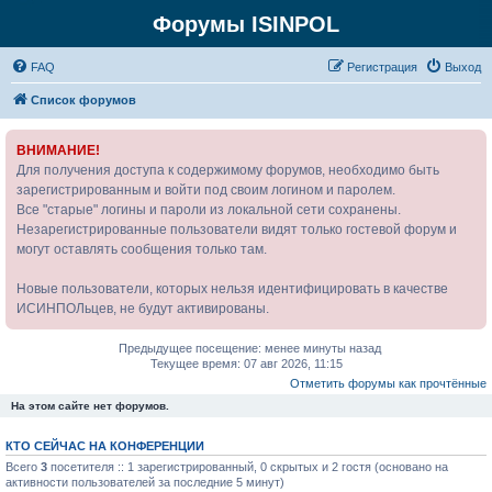
Форумы ISINPOL
FAQ
Р
е
г
и
с
т
р
а
ц
и
я
Выход
Список форумов
ВНИМАНИЕ!
Для получения доступа к содержимому форумов, необходимо быть
зарегистрированным и войти под своим логином и паролем.
Все "старые" логины и пароли из локальной сети сохранены.
Незарегистрированные пользователи видят только гостевой форум и
могут оставлять сообщения только там.
Новые пользователи, которых нельзя идентифицировать в качестве
ИСИНПОЛьцев, не будут активированы.
Предыдущее посещение: менее минуты назад
Текущее время: 07 авг 2026, 11:15
Отметить форумы как прочтённые
На этом сайте нет форумов.
КТО СЕЙЧАС НА КОНФЕРЕНЦИИ
Всего
3
посетителя :: 1 зарегистрированный, 0 скрытых и 2 гостя (основано на
активности пользователей за последние 5 минут)