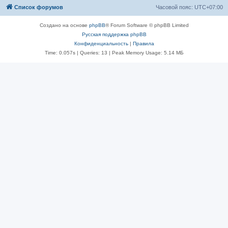
Список форумов
Часовой пояс:
UTC+07:00
Создано на основе
phpBB
® Forum Software © phpBB Limited
Русская поддержка phpBB
Конфиденциальность
|
Правила
Time: 0.057s
|
Queries: 13
| Peak Memory Usage: 5.14 МБ