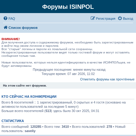
Форумы ISINPOL
FAQ
Р
е
г
и
с
т
р
а
ц
и
я
Выход
Список форумов
ВНИМАНИЕ!
Для получения доступа к содержимому форумов, необходимо быть зарегистрированным
и войти под своим логином и паролем.
Все "старые" логины и пароли из локальной сети сохранены.
Незарегистрированные пользователи видят только гостевой форум и могут оставлять
сообщения только там.
Новые пользователи, которых нельзя идентифицировать в качестве ИСИНПОЛьцев, не
будут активированы.
Предыдущее посещение: менее минуты назад
Текущее время: 07 авг 2026, 11:02
Отметить форумы как прочтённые
На этом сайте нет форумов.
КТО СЕЙЧАС НА КОНФЕРЕНЦИИ
Всего
5
посетителей :: 1 зарегистрированный, 0 скрытых и 4 гостя (основано на
активности пользователей за последние 5 минут)
Больше всего посетителей (
513
) здесь было 30 окт 2025, 04:31
СТАТИСТИКА
Всего сообщений:
120285
• Всего тем:
3410
• Всего пользователей:
278
• Новый
пользователь:
saveliy